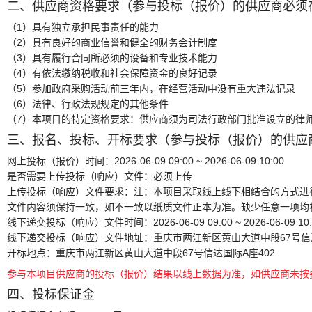
二、供应商资格要求
（参与投标（报价）的供应商必须在
（1）具有独立承担民事责任的能力
（2）具有良好的商业信誉和健全的财务会计制度
（3）具有履行合同所必须的设备和专业技术能力
（4）有依法缴纳税收和社会保障资金的良好记录
（5）参加政府采购活动前三年内，在经营活动中没有重大违法记录
（6）法律、行政法规规定的其他条件
（7）本项目的特定资格要求：供应商须为司法行政部门批准设立的律
三、报名、投标、开标要求
（参与投标（报价）的供应
网上投标（报价）时间：
2026-06-09 09:00 ~ 2026-06-09 10:00
是否需要上传投标（响应）文件：
必须上传
上传投标（响应）文件要求：
注：本项目采取线上线下相结合的方式进
文件内容须保持一致，如不一致以纸质文件正本为准。缺少任意一项均视
线下递交投标（响应）文件时间：
2026-06-09 09:00 ~ 2026-06-09 10
线下递交投标（响应）文件地址：
重庆市两江新区黄山大道中段67号信达
开标地点：
重庆市两江新区黄山大道中段67号信达国际A座402
参与本项目供应商的投标（报价）结果以线上数据为准，如供应商未按
四、投标保证金